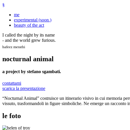
§
me
experimental (soon.)
beauty of the act
I called the night by its name
- and the world grew furious.
hafeez merathi
nocturnal animal
a project by stefano sgambati.
contattami
scarica la presentazione
“Nocturnal Animal” costruisce un itinerario visivo in cui memoria perso
vissuto, trasformandoli in figure simboliche. Ne emerge un racconto int
le foto